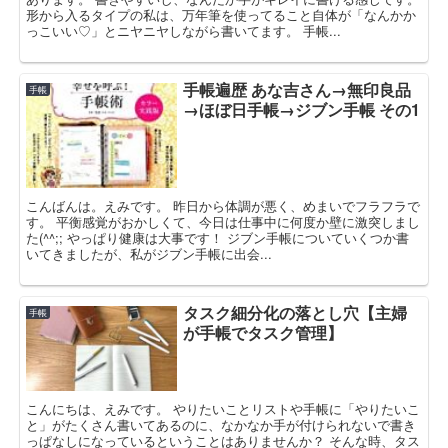
形から入るタイプの私は、万年筆を使ってること自体が「なんかか
っこいい♡」とニヤニヤしながら書いてます。 手帳...
手帳遍歴 あな吉さん→無印良品
手帳
→ほぼ日手帳→ジブン手帳 その1
こんばんは。えみです。 昨日から体調が悪く、めまいでフラフラで
す。 平衡感覚がおかしくて、今日は仕事中に何度か壁に激突しまし
た(^^;; やっぱり健康は大事です！ ジブン手帳についていくつか書
いてきましたが、私がジブン手帳に出会...
タスク細分化の落とし穴【主婦
手帳
が手帳でタスク管理】
こんにちは、えみです。 やりたいことリストや手帳に「やりたいこ
と」がたくさん書いてあるのに、なかなか手が付けられないで書き
っぱなしになっているということはありませんか？ そんな時、タス