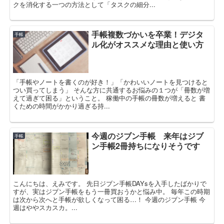
クを消化する一つの方法として「タスクの細分...
手帳複数づかいを卒業！デジタ
手帳
ル化がオススメな理由と使い方
「手帳やノートを書くのが好き！」「かわいいノートを見つけると
つい買ってしまう」 そんな方に共通するお悩みの１つが「冊数が増
えて過ぎて困る」ということ。 稼働中の手帳の冊数が増えると 書
くための時間がかかり過ぎる持...
今週のジブン手帳 来年はジブ
手帳
ン手帳2冊持ちになりそうです
こんにちは、えみです。 先日ジブン手帳DAYsを入手したばかりで
すが、実はジブン手帳をもう一冊買おうかと悩み中。 毎年この時期
は次から次へと手帳が欲しくなって困る…！ 今週のジブン手帳 今
週はややスカスカ。...