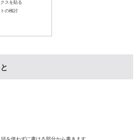
ックスを貼る
ートの検討
こと
、頭を使わずに書ける部分から書きます。