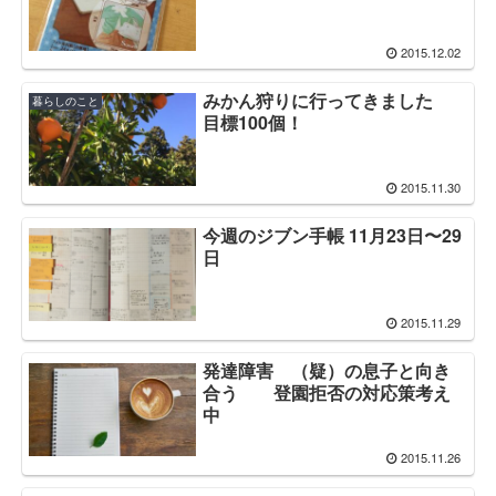
2015.12.02
みかん狩りに行ってきました
暮らしのこと
目標100個！
2015.11.30
今週のジブン手帳 11月23日〜29
日
2015.11.29
発達障害 （疑）の息子と向き
合う 登園拒否の対応策考え
中
2015.11.26