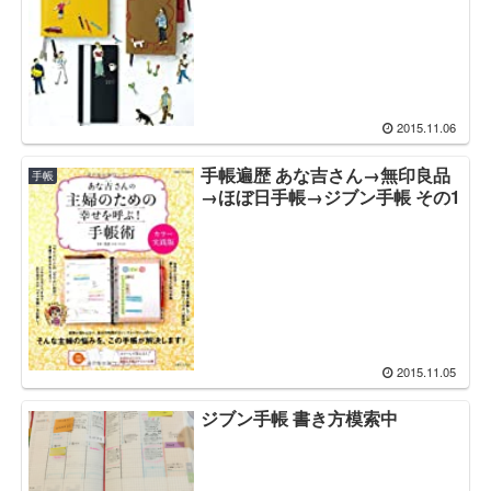
2015.11.06
手帳遍歴 あな吉さん→無印良品
手帳
→ほぼ日手帳→ジブン手帳 その1
2015.11.05
ジブン手帳 書き方模索中